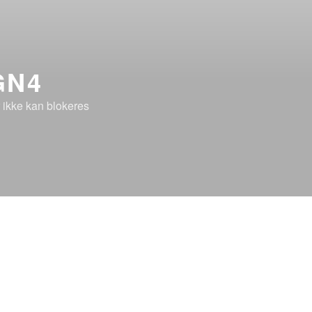
GN4
r ikke kan blokeres
Sporingsløsninger og moderne IT‑kons
Design4 har i mere end et årti arbejdet 