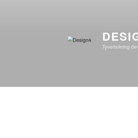
DESI
Tyverisikring de
DESIGN4